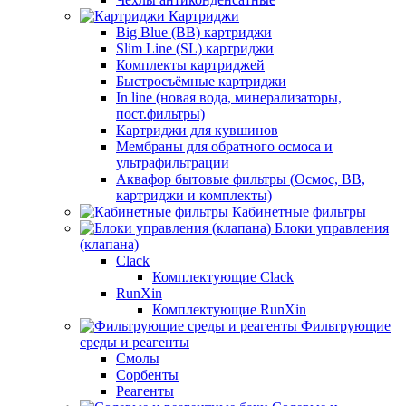
Картриджи
Big Blue (BB) картриджи
Slim Line (SL) картриджи
Комплекты картриджей
Быстросъёмные картриджи
In line (новая вода, минерализаторы,
пост.фильтры)
Картриджи для кувшинов
Мембраны для обратного осмоса и
ультрафильтрации
Аквафор бытовые фильтры (Осмос, ВВ,
картриджи и комплекты)
Кабинетные фильтры
Блоки управления
(клапана)
Clack
Комплектующие Clack
RunXin
Комплектующие RunXin
Фильтрующие
среды и реагенты
Смолы
Сорбенты
Реагенты