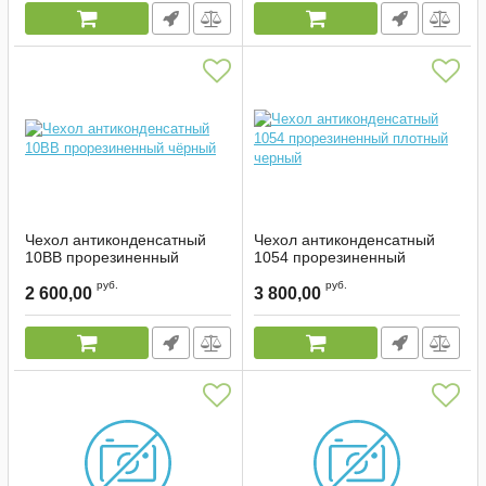
Чехол антиконденсатный
Чехол антиконденсатный
10ВВ прорезиненный
1054 прорезиненный
чёрный
плотный черный
руб.
руб.
2 600,00
3 800,00
Артикул:
2339
Артикул:
1665