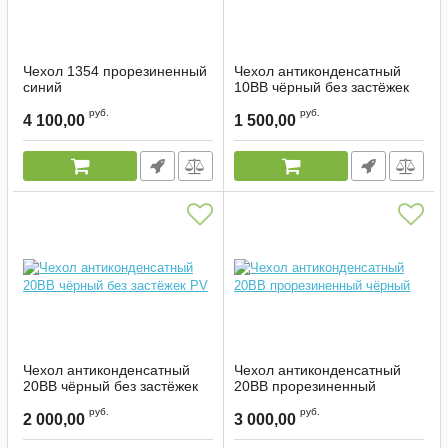
Чехол 1354 прорезиненный
Чехол антиконденсатный
синий
10ВВ чёрный без застёжек
PV
Артикул:
2173
руб.
руб.
4 100,00
1 500,00
Артикул:
2272
Чехол антиконденсатный
Чехол антиконденсатный
20ВВ чёрный без застёжек
20ВВ прорезиненный
PV
чёрный
руб.
руб.
2 000,00
3 000,00
Артикул:
2273
Артикул:
2338