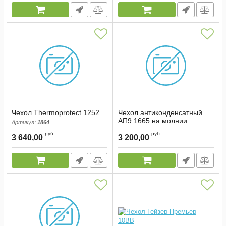
Чехол Thermoprotect 1252
Чехол антиконденсатный
АП9 1665 на молнии
Артикул:
1864
(тёмно-синий)
руб.
руб.
3 640,00
3 200,00
Артикул:
00064