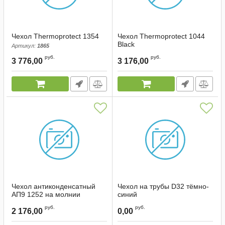
Чехол Thermoprotect 1354
Чехол Thermoprotect 1044
Black
Артикул:
1865
Артикул:
1862
руб.
руб.
3 776,00
3 176,00
Чехол антиконденсатный
Чехол на трубы D32 тёмно-
АП9 1252 на молнии
синий
(тёмно-синий)
Артикул:
1891
руб.
руб.
2 176,00
0,00
Артикул:
00084