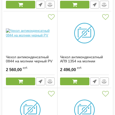
Чехол антиконденсатный
Чехол антиконденсатный
0844 на молнии черный PV
АП9 1354 на молнии
(тёмно-синий)
Артикул:
1643
руб.
руб.
2 560,00
2 496,00
Артикул:
00074