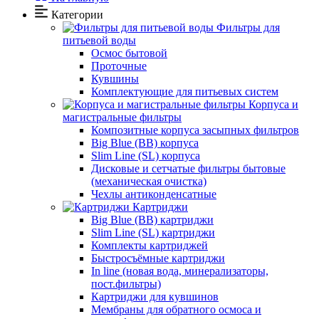
Категории
Фильтры для
питьевой воды
Осмос бытовой
Проточные
Кувшины
Комплектующие для питьевых систем
Корпуса и
магистральные фильтры
Композитные корпуса засыпных фильтров
Big Blue (BB) корпуса
Slim Line (SL) корпуса
Дисковые и сетчатые фильтры бытовые
(механическая очистка)
Чехлы антиконденсатные
Картриджи
Big Blue (BB) картриджи
Slim Line (SL) картриджи
Комплекты картриджей
Быстросъёмные картриджи
In line (новая вода, минерализаторы,
пост.фильтры)
Картриджи для кувшинов
Мембраны для обратного осмоса и