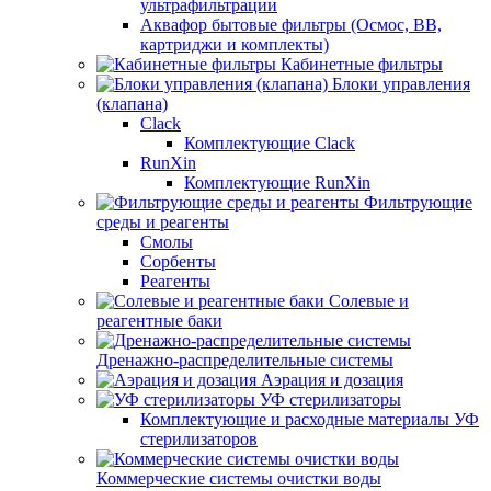
ультрафильтрации
Аквафор бытовые фильтры (Осмос, ВВ,
картриджи и комплекты)
Кабинетные фильтры
Блоки управления
(клапана)
Clack
Комплектующие Clack
RunXin
Комплектующие RunXin
Фильтрующие
среды и реагенты
Смолы
Сорбенты
Реагенты
Солевые и
реагентные баки
Дренажно-распределительные системы
Аэрация и дозация
УФ стерилизаторы
Комплектующие и расходные материалы УФ
стерилизаторов
Коммерческие системы очистки воды