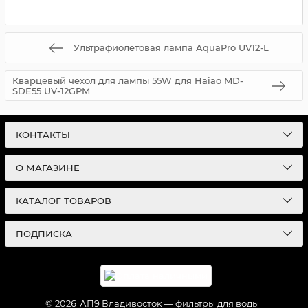
Ультрафиолетовая лампа AquaPro UV12-L
Кварцевый чехол для лампы 55W для Haiao MD-
SDE55 UV-12GPM
КОНТАКТЫ
О МАГАЗИНЕ
КАТАЛОГ ТОВАРОВ
ПОДПИСКА
© 2026
АП9 Владивосток — фильтры для воды